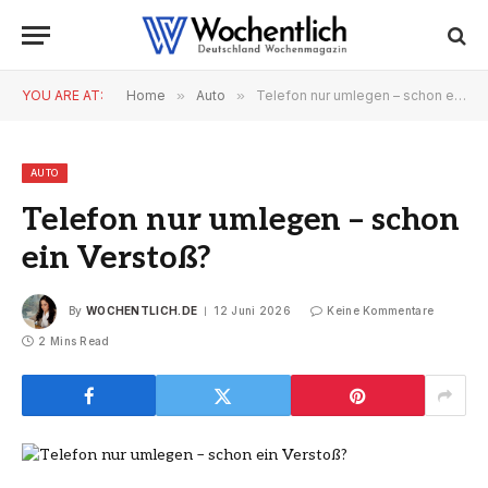
YOU ARE AT:
Home
»
Auto
»
Telefon nur umlegen – schon ein Verstoß?
AUTO
Telefon nur umlegen – schon
ein Verstoß?
By
WOCHENTLICH.DE
12 Juni 2026
Keine Kommentare
2 Mins Read