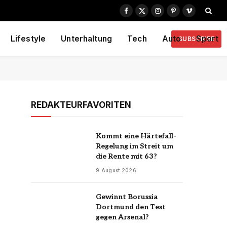
Facebook
X
Instagram
Pinterest
Vimeo
(Twitter)
Lifestyle
Unterhaltung
Tech
Auto
Sport
SUBSCRIBE
REDAKTEURFAVORITEN
Kommt eine Härtefall-
Regelung im Streit um
die Rente mit 63?
9 August 2026
Gewinnt Borussia
Dortmund den Test
gegen Arsenal?