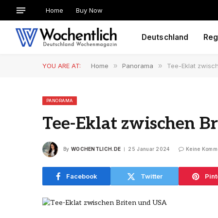
Home
Buy Now
Deutschland
Reg
YOU ARE AT:
Home
»
Panorama
»
Tee-Eklat zwisc
PANORAMA
Tee-Eklat zwischen B
By
WOCHENTLICH.DE
25 Januar 2024
Keine Komm
Facebook
Twitter
Pint