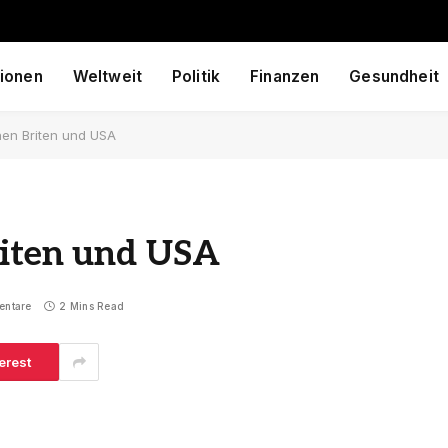
ionen
Weltweit
Politik
Finanzen
Gesundheit
hen Briten und USA
riten und USA
entare
2 Mins Read
erest