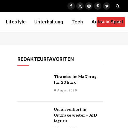
Facebook
X
Instagram
Pinterest
Vimeo
(Twitter)
Lifestyle
Unterhaltung
Tech
Auto
Sport
SUBSCRIBE
REDAKTEURFAVORITEN
Tiramisu im Maßkrug
für 20 Euro
6 August 2026
Union verliert in
Umfrage weiter – AfD
legt zu