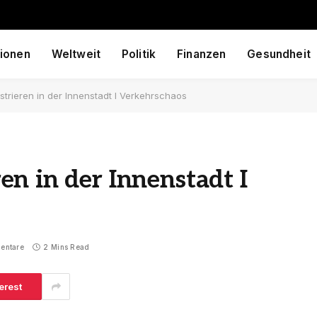
ionen
Weltweit
Politik
Finanzen
Gesundheit
rieren in der Innenstadt I Verkehrschaos
n in der Innenstadt I
entare
2 Mins Read
erest