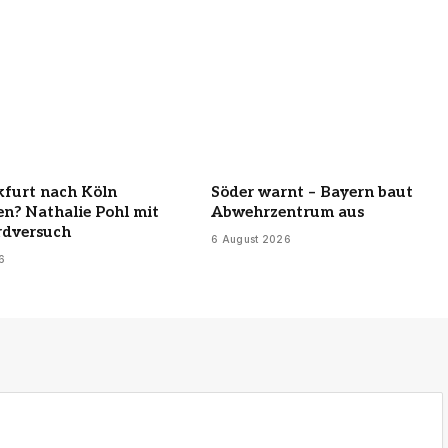
kfurt nach Köln
Söder warnt – Bayern baut
n? Nathalie Pohl mit
Abwehrzentrum aus
rdversuch
6 August 2026
6