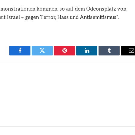
Demonstrationen kommen, so auf dem Odeonsplatz von
mit Israel – gegen Terror, Hass und Antisemitismus“.
Facebook
Twitter
Pinterest
LinkedIn
Tumblr
E