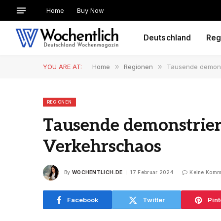
Home
Buy Now
Deutschland
Reg
YOU ARE AT:
Home
»
Regionen
»
Tausende demonst
REGIONEN
Tausende demonstriere
Verkehrschaos
By
WOCHENTLICH.DE
17 Februar 2024
Keine Komm
Facebook
Twitter
Pint