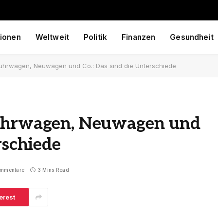
ionen
Weltweit
Politik
Finanzen
Gesundheit
ührwagen, Neuwagen und Co.: Das sind die Unterschiede
führwagen, Neuwagen und
rschiede
ommentare
3 Mins Read
erest