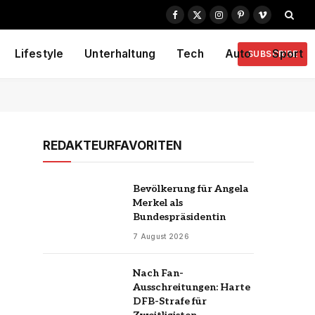
Facebook
X
Instagram
Pinterest
Vimeo
(Twitter)
Lifestyle
Unterhaltung
Tech
Auto
Sport
SUBSCRIBE
REDAKTEURFAVORITEN
Bevölkerung für Angela
Merkel als
Bundespräsidentin
7 August 2026
Nach Fan-
Ausschreitungen: Harte
DFB-Strafe für