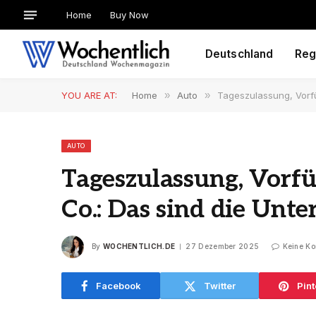
Home
Buy Now
Deutschland
Reg
YOU ARE AT:
Home
»
Auto
»
Tageszulassung, Vorf
AUTO
Tageszulassung, Vor
Co.: Das sind die Unte
By
WOCHENTLICH.DE
27 Dezember 2025
Keine K
Facebook
Twitter
Pint