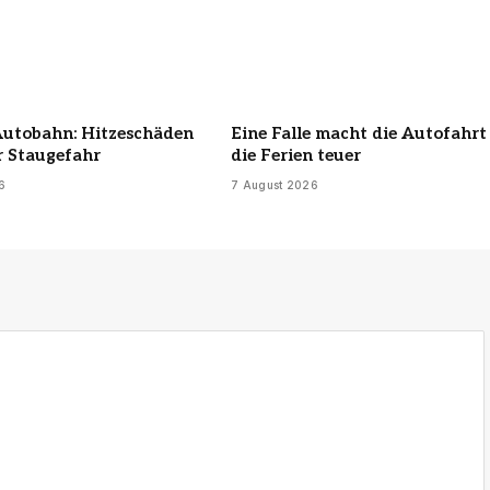
Autobahn: Hitzeschäden
Eine Falle macht die Autofahrt
r Staugefahr
die Ferien teuer
6
7 August 2026