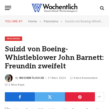
YOU ARE AT:
Home
»
Panorama
»
Suizid von Boeing-Whistleblower John Barnett: Freundin zweifelt
PANORAMA
Suizid von Boeing-
Whistleblower John Barnett:
Freundin zweifelt
By
WOCHENTLICH.DE
17 März 2024
Keine Kommentare
2 Mins Read