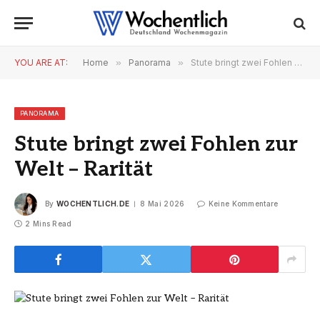
YOU ARE AT:
Home
»
Panorama
»
Stute bringt zwei Fohlen zur Welt – Rarität
PANORAMA
Stute bringt zwei Fohlen zur
Welt – Rarität
By
WOCHENTLICH.DE
8 Mai 2026
Keine Kommentare
2 Mins Read