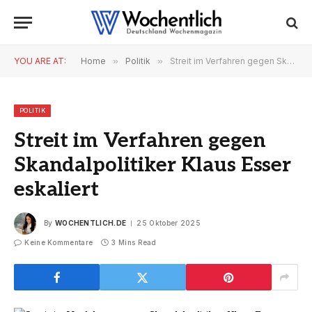
YOU ARE AT:
Home
»
Politik
»
Streit im Verfahren gegen Skandalpolitiker Klaus Esser eskaliert
POLITIK
Streit im Verfahren gegen
Skandalpolitiker Klaus Esser
eskaliert
By
WOCHENTLICH.DE
25 Oktober 2025
Keine Kommentare
3 Mins Read