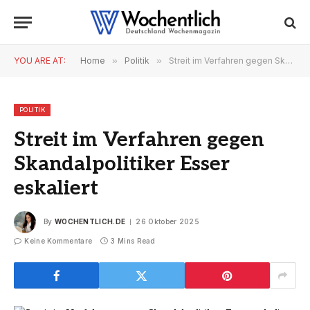
YOU ARE AT:
Home
»
Politik
»
Streit im Verfahren gegen Skandalpolitiker Esser eskaliert
POLITIK
Streit im Verfahren gegen
Skandalpolitiker Esser
eskaliert
By
WOCHENTLICH.DE
26 Oktober 2025
Keine Kommentare
3 Mins Read