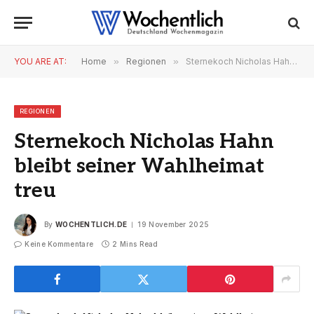
YOU ARE AT:
Home
»
Regionen
»
Sternekoch Nicholas Hahn bleibt seiner Wahlheimat treu
REGIONEN
Sternekoch Nicholas Hahn
bleibt seiner Wahlheimat
treu
By
WOCHENTLICH.DE
19 November 2025
Keine Kommentare
2 Mins Read