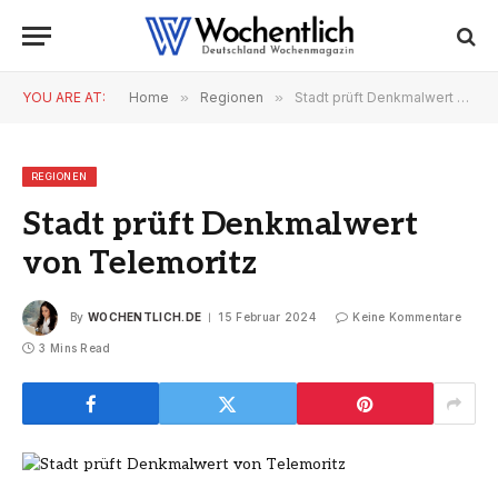
YOU ARE AT:
Home
»
Regionen
»
Stadt prüft Denkmalwert von Telemoritz
REGIONEN
Stadt prüft Denkmalwert
von Telemoritz
By
WOCHENTLICH.DE
15 Februar 2024
Keine Kommentare
3 Mins Read