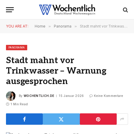
YOU ARE AT:
Home
»
Panorama
»
Stadt mahnt vor Trinkwasser – Warnung ausgesprochen
PANORAMA
Stadt mahnt vor
Trinkwasser – Warnung
ausgesprochen
By
WOCHENTLICH.DE
15 Januar 2026
Keine Kommentare
1 Min Read