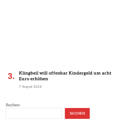
Klingbeil will offenbar Kindergeld um acht
Euro erhöhen
7 August 2026
Suchen
SUCHEN