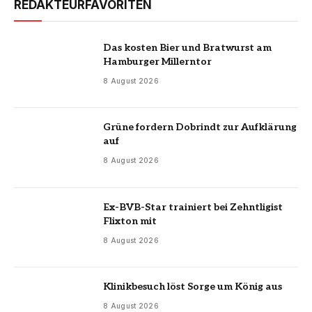
REDAKTEURFAVORITEN
Das kosten Bier und Bratwurst am
Hamburger Millerntor
8 August 2026
Grüne fordern Dobrindt zur Aufklärung
auf
8 August 2026
Ex-BVB-Star trainiert bei Zehntligist
Flixton mit
8 August 2026
Klinikbesuch löst Sorge um König aus
8 August 2026