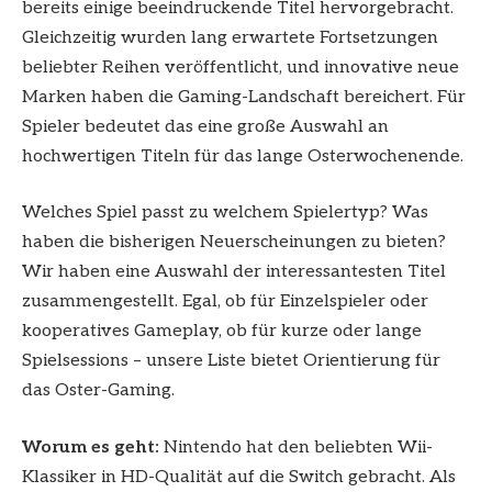
bereits einige beeindruckende Titel hervorgebracht.
Gleichzeitig wurden lang erwartete Fortsetzungen
beliebter Reihen veröffentlicht, und innovative neue
Marken haben die Gaming-Landschaft bereichert. Für
Spieler bedeutet das eine große Auswahl an
hochwertigen Titeln für das lange Osterwochenende.
Welches Spiel passt zu welchem Spielertyp? Was
haben die bisherigen Neuerscheinungen zu bieten?
Wir haben eine Auswahl der interessantesten Titel
zusammengestellt. Egal, ob für Einzelspieler oder
kooperatives Gameplay, ob für kurze oder lange
Spielsessions – unsere Liste bietet Orientierung für
das Oster-Gaming.
Worum es geht:
Nintendo hat den beliebten Wii-
Klassiker in HD-Qualität auf die Switch gebracht. Als