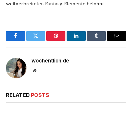
weitverbreiteten Fantasy-Elemente belohnt.
Facebook
Twitter
Pinterest
LinkedIn
Tumblr
Email
wochentlich.de
Website
RELATED
POSTS