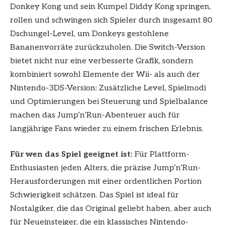
Donkey Kong und sein Kumpel Diddy Kong springen,
rollen und schwingen sich Spieler durch insgesamt 80
Dschungel-Level, um Donkeys gestohlene
Bananenvorräte zurückzuholen. Die Switch-Version
bietet nicht nur eine verbesserte Grafik, sondern
kombiniert sowohl Elemente der Wii- als auch der
Nintendo-3DS-Version: Zusätzliche Level, Spielmodi
und Optimierungen bei Steuerung und Spielbalance
machen das Jump’n’Run-Abenteuer auch für
langjährige Fans wieder zu einem frischen Erlebnis.
Für wen das Spiel geeignet ist:
Für Plattform-
Enthusiasten jeden Alters, die präzise Jump’n’Run-
Herausforderungen mit einer ordentlichen Portion
Schwierigkeit schätzen. Das Spiel ist ideal für
Nostalgiker, die das Original geliebt haben, aber auch
für Neueinsteiger, die ein klassisches Nintendo-