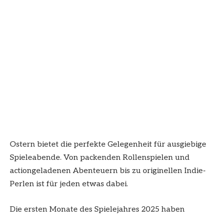
Ostern bietet die perfekte Gelegenheit für ausgiebige
Spieleabende. Von packenden Rollenspielen und
actiongeladenen Abenteuern bis zu originellen Indie-
Perlen ist für jeden etwas dabei.
Die ersten Monate des Spielejahres 2025 haben