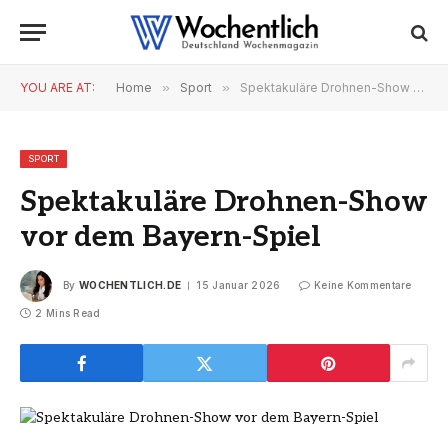
YOU ARE AT:
Home
»
Sport
»
Spektakuläre Drohnen-Show vor dem Bayern-Spiel
SPORT
Spektakuläre Drohnen-Show
vor dem Bayern-Spiel
By
WOCHENTLICH.DE
15 Januar 2026
Keine Kommentare
2 Mins Read