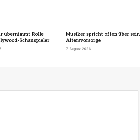
ar übernimmt Rolle
Musiker spricht offen über sein
lywood-Schauspieler
Altersvorsorge
6
7 August 2026