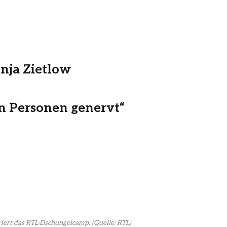
nja Zietlow
en Personen genervt“
riert das RTL-Dschungelcamp.
(Quelle: RTL)