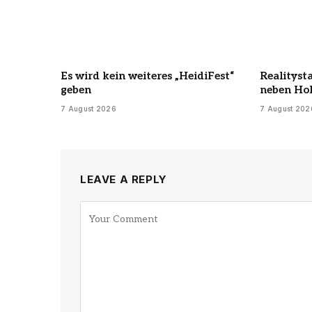
Es wird kein weiteres „HeidiFest“
Realityst
geben
neben Hol
7 August 2026
7 August 202
LEAVE A REPLY