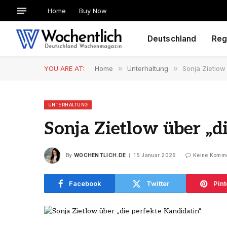
Home
Buy Now
Deutschland
Reg
YOU ARE AT:
Home
»
Unterhaltung
»
Sonja Zietlow
UNTERHALTUNG
Sonja Zietlow über „d
By
WOCHENTLICH.DE
15 Januar 2026
Keine Komm
Facebook
Twitter
Pint