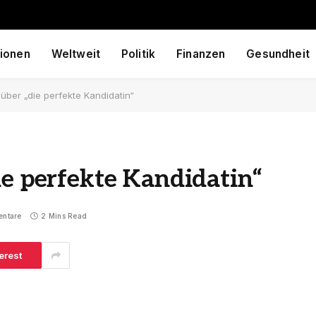
ionen
Weltweit
Politik
Finanzen
Gesundheit
 über „die perfekte Kandidatin“
ie perfekte Kandidatin“
entare
2 Mins Read
erest