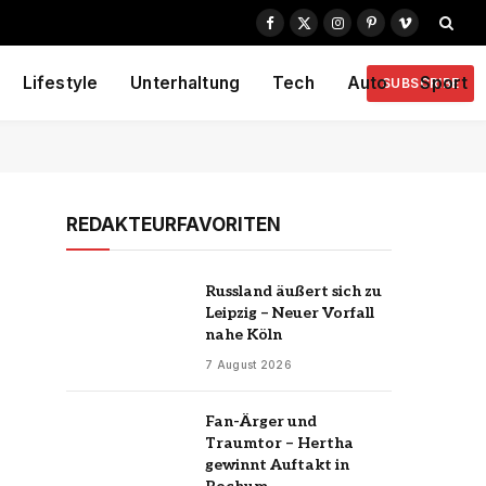
Facebook
X
Instagram
Pinterest
Vimeo
(Twitter)
Lifestyle
Unterhaltung
Tech
Auto
Sport
SUBSCRIBE
REDAKTEURFAVORITEN
Russland äußert sich zu
Leipzig – Neuer Vorfall
nahe Köln
7 August 2026
Fan-Ärger und
Traumtor – Hertha
gewinnt Auftakt in