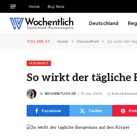
Home
Buy Now
Deutschland
Reg
YOU ARE AT:
Home
»
Gesundheit
»
So wirkt der tä
GESUNDHEIT
So wirkt der tägliche
By
WOCHENTLICH.DE
13 Juni 2026
Keine Komment
Facebook
Twitter
Pint