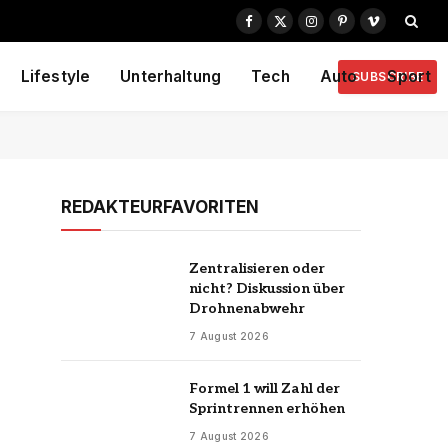
Facebook
X
Instagram
Pinterest
Vimeo
(Twitter)
Lifestyle
Unterhaltung
Tech
Auto
Sport
SUBSCRIBE
REDAKTEURFAVORITEN
Zentralisieren oder
nicht? Diskussion über
Drohnenabwehr
7 August 2026
Formel 1 will Zahl der
Sprintrennen erhöhen
7 August 2026