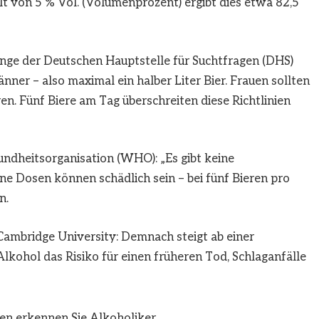
t von 5 % Vol. (Volumenprozent) ergibt dies etwa 82,5
ge der Deutschen Hauptstelle für Suchtfragen (DHS)
ner – also maximal ein halber Liter Bier. Frauen sollten
. Fünf Biere am Tag überschreiten diese Richtlinien
undheitsorganisation (WHO): „Es gibt keine
e Dosen können schädlich sein – bei fünf Bieren pro
n.
ambridge University: Demnach steigt ab einer
hol das Risiko für einen früheren Tod, Schlaganfälle
en erkennen Sie Alkoholiker