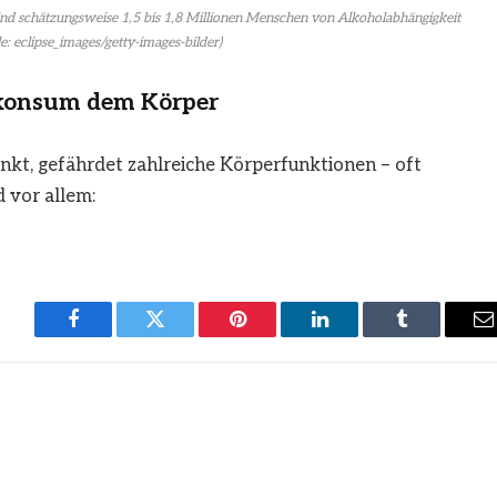
nd schätzungsweise 1,5 bis 1,8 Millionen Menschen von Alkoholabhängigkeit
e: eclipse_images/getty-images-bilder)
rkonsum dem Körper
rinkt, gefährdet zahlreiche Körperfunktionen – oft
d vor allem:
Facebook
Twitter
Pinterest
LinkedIn
Tumblr
E