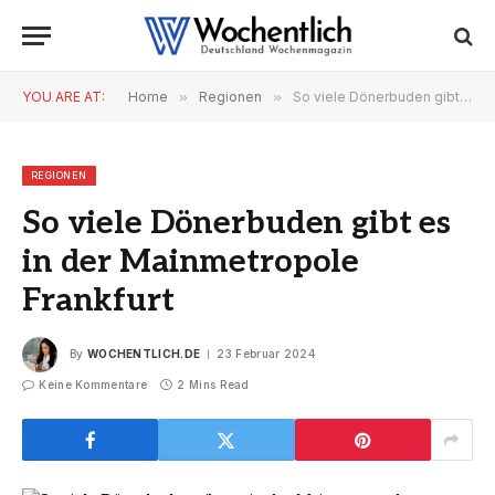
YOU ARE AT:
Home
»
Regionen
»
So viele Dönerbuden gibt es in der Mainmetropole Frankfurt
REGIONEN
So viele Dönerbuden gibt es
in der Mainmetropole
Frankfurt
By
WOCHENTLICH.DE
23 Februar 2024
Keine Kommentare
2 Mins Read