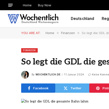
Home
Buy Now
Deutschland
Reg
YOU ARE AT:
Home
»
Finanzen
»
So legt die GDL 
FINANZEN
So legt die GDL die g
By
WOCHENTLICH.DE
11 Januar 2024
Keine Komme
Facebook
Twitter
Pint