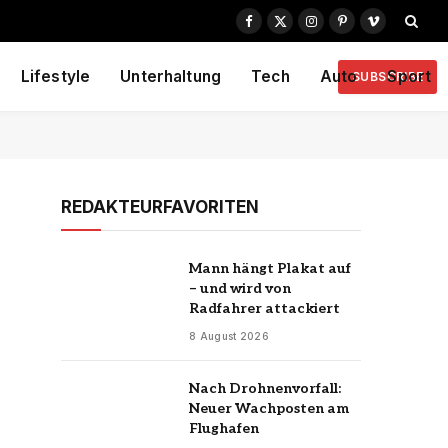
Facebook
X
Instagram
Pinterest
Vimeo
(Twitter)
Lifestyle
Unterhaltung
Tech
Auto
Sport
SUBSCRIBE
REDAKTEURFAVORITEN
Mann hängt Plakat auf
– und wird von
Radfahrer attackiert
8 August 2026
Nach Drohnenvorfall:
Neuer Wachposten am
Flughafen