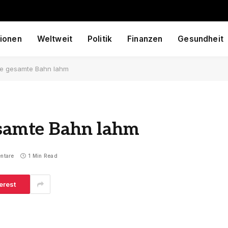
ionen
Weltweit
Politik
Finanzen
Gesundheit
die gesamte Bahn lahm
esamte Bahn lahm
ntare
1 Min Read
erest