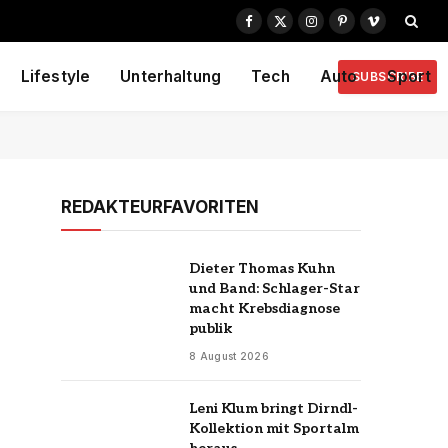
Facebook
X
Instagram
Pinterest
Vimeo
(Twitter)
Lifestyle
Unterhaltung
Tech
Auto
Sport
SUBSCRIBE
REDAKTEURFAVORITEN
Dieter Thomas Kuhn
und Band: Schlager-Star
macht Krebsdiagnose
publik
8 August 2026
Leni Klum bringt Dirndl-
Kollektion mit Sportalm