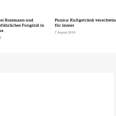
bei Rossmann und
Punica: Kultgetränk verschwin
efährliches Fungizid in
für immer
ha
7 August 2026
6