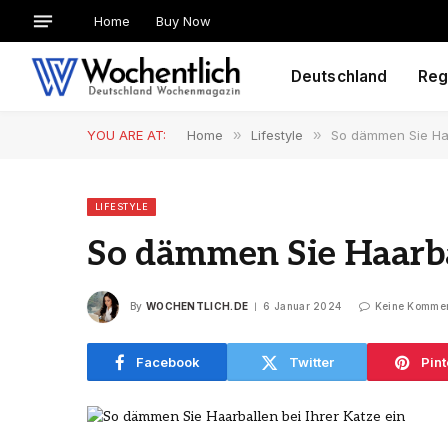
Home
Buy Now
Deutschland
Reg
YOU ARE AT:
Home
»
Lifestyle
»
So dämmen Sie Haa
LIFESTYLE
So dämmen Sie Haarbal
By
WOCHENTLICH.DE
6 Januar 2024
Keine Komme
Facebook
Twitter
Pint