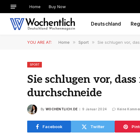
Home
Buy Now
Deutschland
Reg
YOU ARE AT:
Home
»
Sport
»
Sie schlugen vor, das
SPORT
Sie schlugen vor, dass
durchschneide
By
WOCHENTLICH.DE
9 Januar 2024
Keine Komme
Facebook
Twitter
Pint