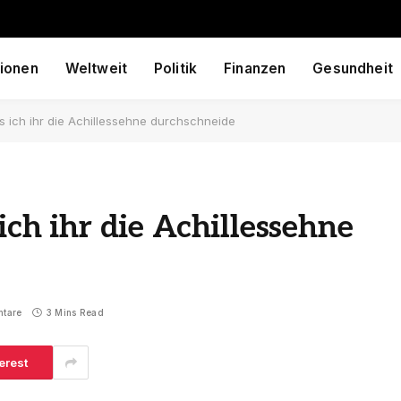
ionen
Weltweit
Politik
Finanzen
Gesundheit
s ich ihr die Achillessehne durchschneide
 ich ihr die Achillessehne
ntare
3 Mins Read
erest