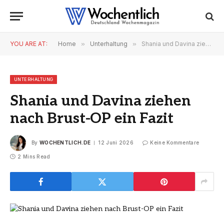
YOU ARE AT:
Home
»
Unterhaltung
»
Shania und Davina ziehen nach Brust-OP ein Fazit
UNTERHALTUNG
Shania und Davina ziehen
nach Brust-OP ein Fazit
By
WOCHENTLICH.DE
12 Juni 2026
Keine Kommentare
2 Mins Read