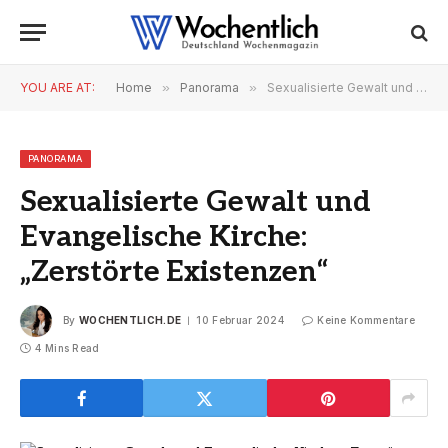
YOU ARE AT:
Home
»
Panorama
»
Sexualisierte Gewalt und Evangelische Kirche: „Zerstörte Existenzen“
PANORAMA
Sexualisierte Gewalt und
Evangelische Kirche:
„Zerstörte Existenzen“
By
WOCHENTLICH.DE
10 Februar 2024
Keine Kommentare
4 Mins Read