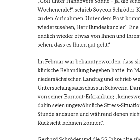
„Golf unter Hannovers Sonne – ja, die sche
Wochenende!“, schrieb Soyeon Schröder-K
zu den Aufnahmen. Unter dem Post kommen
wiederzusehen, Herr Bundeskanzler.“ Eine
endlich wieder etwas von Ihnen und Ihrem 
sehen, dass es Ihnen gut geht.“
Im Februar war bekanntgeworden, dass si
klinische Behandlung begeben hatte. Im Ma
niedersächsischen Landtag und schrieb we
Untersuchungsausschuss in Schwerin. Darin
von seiner Burnout-Erkrankung „keineswegs
dahin seien ungewöhnliche Stress-Situatio
Stunde andauern und während denen nicht 
Rücksicht nehmen können“.
Gerhard Schröder und die 55 Jahre alte 