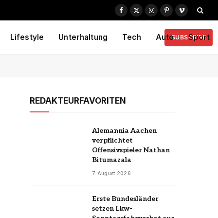
Facebook
X
Instagram
Pinterest
Vimeo
(Twitter)
Lifestyle
Unterhaltung
Tech
Auto
Sport
SUBSCRIBE
REDAKTEURFAVORITEN
Alemannia Aachen
verpflichtet
Offensivspieler Nathan
Bitumazala
7 August 2026
Erste Bundesländer
setzen Lkw-