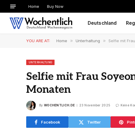
Home
Buy Now
Deutschland
Reg
YOU ARE AT:
Home
»
Unterhaltung
»
Selfie mit Fr
UNTERHALTUNG
Selfie mit Frau Soyeo
Monaten
By
WOCHENTLICH.DE
23 November 2025
Keine K
Facebook
Twitter
Pint