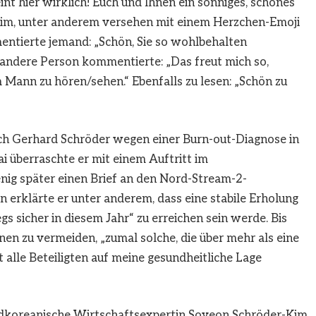
int hier wirklich! Euch und Ihnen ein sonniges, schönes
im, unter anderem versehen mit einem Herzchen-Emoji
tierte jemand: „Schön, Sie so wohlbehalten
 andere Person kommentierte: „Das freut mich so,
Mann zu hören/sehen.“ Ebenfalls zu lesen: „Schön zu
ch Gerhard Schröder wegen einer Burn-out-Diagnose in
i überraschte er mit einem Auftritt im
nig später einen Brief an den Nord-Stream-2-
 erklärte er unter anderem, dass eine stabile Erholung
 sicher in diesem Jahr“ zu erreichen sein werde. Bis
nen zu vermeiden, „zumal solche, die über mehr als eine
alle Beteiligten auf meine gesundheitliche Lage
südkoreanische Wirtschaftsexpertin Soyeon Schröder-Kim