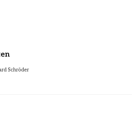
ten
ard Schröder