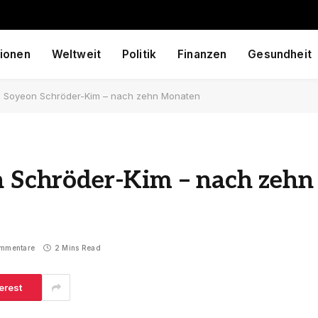
ionen
Weltweit
Politik
Finanzen
Gesundheit
au Soyeon Schröder-Kim – nach zehn Monaten
n Schröder-Kim – nach zehn
ommentare
2 Mins Read
erest