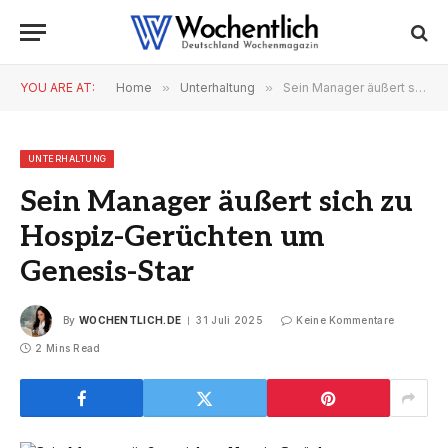
YOU ARE AT:
Home
»
Unterhaltung
»
Sein Manager äußert sich zu Hospiz-Gerüchten um Genesis-Star
UNTERHALTUNG
Sein Manager äußert sich zu
Hospiz-Gerüchten um
Genesis-Star
By
WOCHENTLICH.DE
31 Juli 2025
Keine Kommentare
2 Mins Read