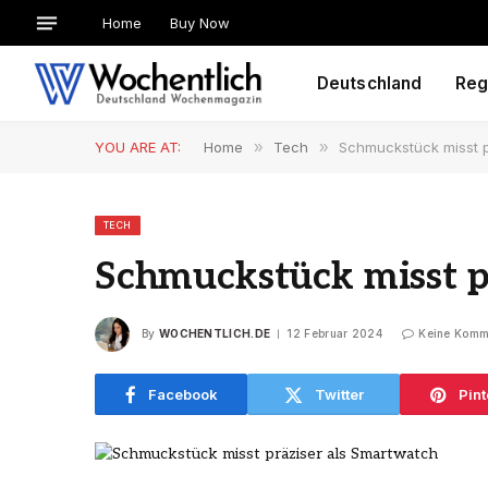
Home
Buy Now
Deutschland
Reg
YOU ARE AT:
Home
»
Tech
»
Schmuckstück misst p
TECH
Schmuckstück misst p
By
WOCHENTLICH.DE
12 Februar 2024
Keine Komm
Facebook
Twitter
Pint