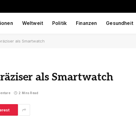
ionen
Weltweit
Politik
Finanzen
Gesundheit
räziser als Smartwatch
räziser als Smartwatch
entare
2 Mins Read
erest