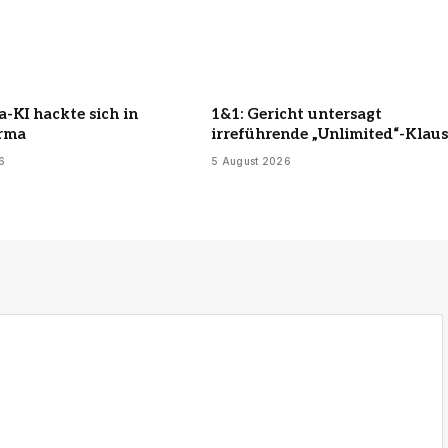
-KI hackte sich in
1&1: Gericht untersagt
irma
irreführende „Unlimited“-Klaus
6
5 August 2026