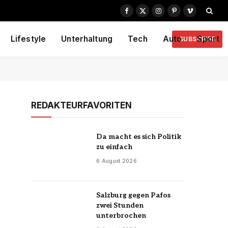
Facebook
X
Instagram
Pinterest
Vimeo
(Twitter)
Lifestyle
Unterhaltung
Tech
Auto
Sport
SUBSCRIBE
REDAKTEURFAVORITEN
Da macht es sich Politik
zu einfach
6 August 2026
Salzburg gegen Pafos
zwei Stunden
unterbrochen