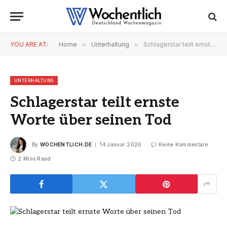
YOU ARE AT:
Home
»
Unterhaltung
»
Schlagerstar teilt ernste Worte über seinen Tod
UNTERHALTUNG
Schlagerstar teilt ernste
Worte über seinen Tod
By
WOCHENTLICH.DE
14 Januar 2026
Keine Kommentare
2 Mins Read