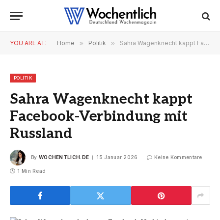
YOU ARE AT:
Home
»
Politik
»
Sahra Wagenknecht kappt Facebook-Verbindung mit Russland
POLITIK
Sahra Wagenknecht kappt
Facebook-Verbindung mit
Russland
By
WOCHENTLICH.DE
15 Januar 2026
Keine Kommentare
1 Min Read