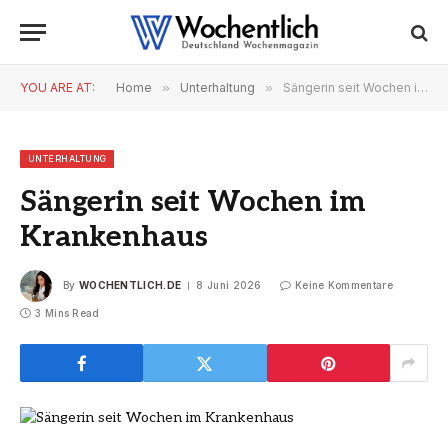
YOU ARE AT:
Home
»
Unterhaltung
»
Sängerin seit Wochen im Krankenhaus
UNTERHALTUNG
Sängerin seit Wochen im
Krankenhaus
By
WOCHENTLICH.DE
8 Juni 2026
Keine Kommentare
3 Mins Read