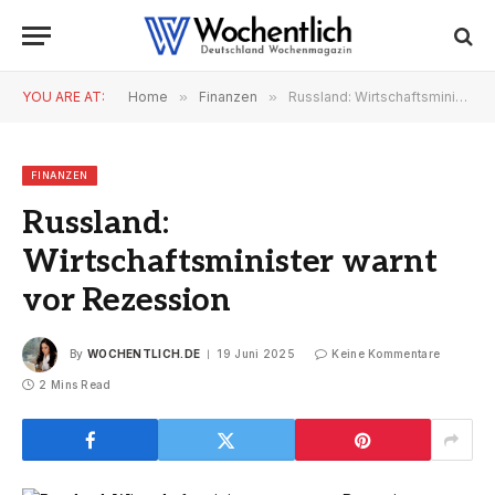
YOU ARE AT:
Home
»
Finanzen
»
Russland: Wirtschaftsminister warnt vor Rezession
FINANZEN
Russland:
Wirtschaftsminister warnt
vor Rezession
By
WOCHENTLICH.DE
19 Juni 2025
Keine Kommentare
2 Mins Read