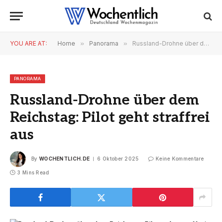
YOU ARE AT:
Home
»
Panorama
»
Russland-Drohne über dem Reichstag: Pilot geht straffrei aus
PANORAMA
Russland-Drohne über dem
Reichstag: Pilot geht straffrei
aus
By
WOCHENTLICH.DE
6 Oktober 2025
Keine Kommentare
3 Mins Read