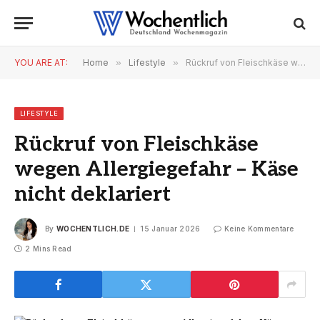
YOU ARE AT:
Home
»
Lifestyle
»
Rückruf von Fleischkäse wegen Allergiegefahr – Käse nicht deklariert
LIFESTYLE
Rückruf von Fleischkäse
wegen Allergiegefahr – Käse
nicht deklariert
By
WOCHENTLICH.DE
15 Januar 2026
Keine Kommentare
2 Mins Read