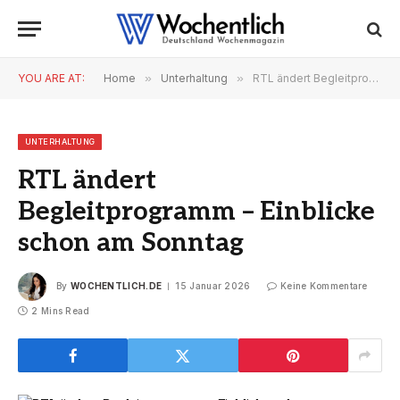
YOU ARE AT:
Home
»
Unterhaltung
»
RTL ändert Begleitprogramm – Einblicke schon am Sonntag
UNTERHALTUNG
RTL ändert
Begleitprogramm – Einblicke
schon am Sonntag
By
WOCHENTLICH.DE
15 Januar 2026
Keine Kommentare
2 Mins Read