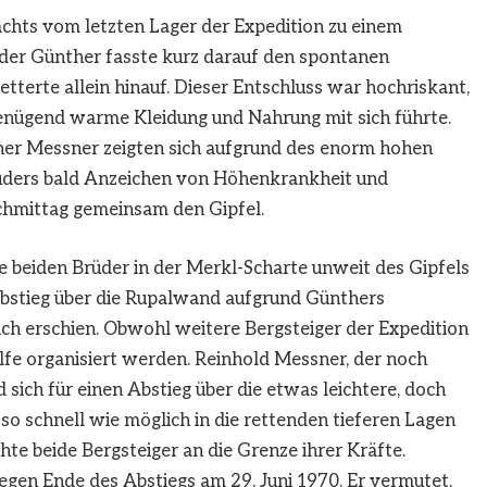
chts vom letzten Lager der Expedition zu einem
uder Günther fasste kurz darauf den spontanen
etterte allein hinauf. Dieser Entschluss war hochriskant,
enügend warme Kleidung und Nahrung mit sich führte.
ther Messner zeigten sich aufgrund des enorm hohen
uders bald Anzeichen von Höhenkrankheit und
chmittag gemeinsam den Gipfel.
e beiden Brüder in der Merkl-Scharte unweit des Gipfels
Abstieg über die Rupalwand aufgrund Günthers
h erschien. Obwohl weitere Bergsteiger der Expedition
lfe organisiert werden. Reinhold Messner, der noch
 sich für einen Abstieg über die etwas leichtere, doch
 schnell wie möglich in die rettenden tieferen Lagen
hte beide Bergsteiger an die Grenze ihrer Kräfte.
gen Ende des Abstiegs am 29. Juni 1970. Er vermutet,