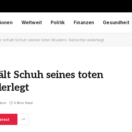
ionen
Weltweit
Politik
Finanzen
Gesundheit
 erhält Schuh seines toten Bruders: Gerüchte widerlegt
lt Schuh seines toten
erlegt
tare
4 Mins Read
erest