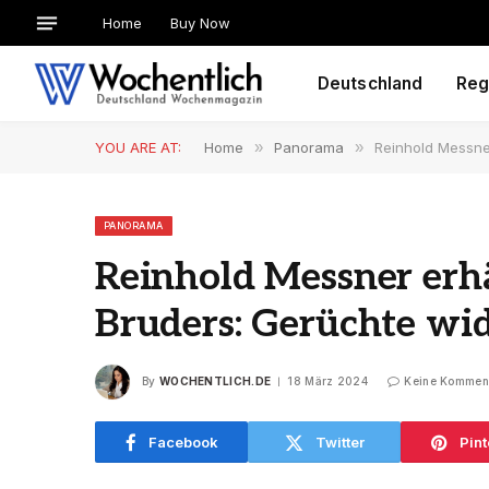
Home
Buy Now
Deutschland
Reg
YOU ARE AT:
Home
»
Panorama
»
Reinhold Messner
PANORAMA
Reinhold Messner erhä
Bruders: Gerüchte wid
By
WOCHENTLICH.DE
18 März 2024
Keine Kommen
Facebook
Twitter
Pint