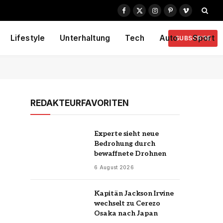
Facebook
X
Instagram
Pinterest
Vimeo
(Twitter)
Lifestyle
Unterhaltung
Tech
Auto
Sport
SUBSCRIBE
REDAKTEURFAVORITEN
Experte sieht neue
Bedrohung durch
bewaffnete Drohnen
6 August 2026
Kapitän Jackson Irvine
wechselt zu Cerezo
Osaka nach Japan