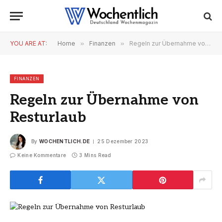
YOU ARE AT:
Home
»
Finanzen
»
Regeln zur Übernahme von Resturlaub
FINANZEN
Regeln zur Übernahme von
Resturlaub
By
WOCHENTLICH.DE
25 Dezember 2023
Keine Kommentare
3 Mins Read