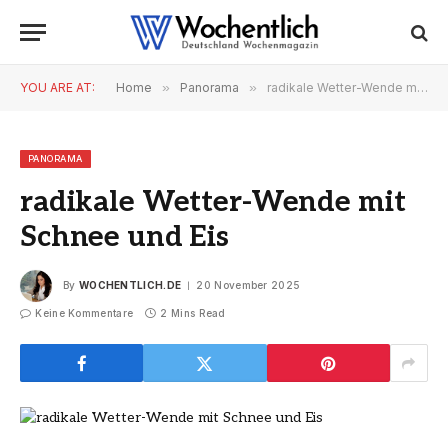
YOU ARE AT:
Home
»
Panorama
»
radikale Wetter-Wende mit Schnee und Eis
PANORAMA
radikale Wetter-Wende mit
Schnee und Eis
By
WOCHENTLICH.DE
20 November 2025
Keine Kommentare
2 Mins Read