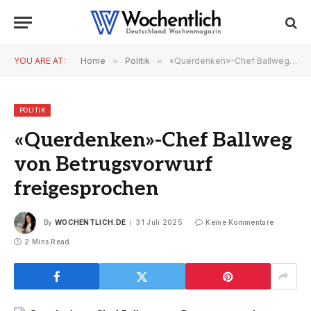
YOU ARE AT:
Home
»
Politik
»
«Querdenken»-Chef Ballweg von Betrugsvorwurf freigesprochen
POLITIK
«Querdenken»-Chef Ballweg
von Betrugsvorwurf
freigesprochen
By
WOCHENTLICH.DE
31 Juli 2025
Keine Kommentare
2 Mins Read