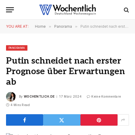
YOU ARE AT:
Home
»
Panorama
»
Putin schneidet nach erster Prognose über Erwartungen ab
PANORAMA
Putin schneidet nach erster
Prognose über Erwartungen
ab
By
WOCHENTLICH.DE
17 März 2024
Keine Kommentare
4 Mins Read