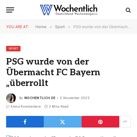
YOU ARE AT:
Home
»
Sport
»
PSG wurde von der Übermacht FC Bayern „überrollt
SPORT
PSG wurde von der
Übermacht FC Bayern
„überrollt
By
WOCHENTLICH.DE
5 November 2025
Keine Kommentare
3 Mins Read