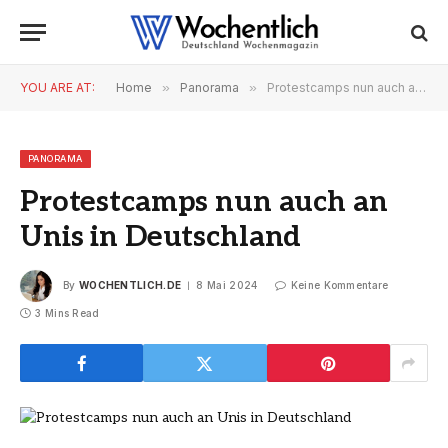
YOU ARE AT:
Home
»
Panorama
»
Protestcamps nun auch an Unis in Deutschland
PANORAMA
Protestcamps nun auch an
Unis in Deutschland
By
WOCHENTLICH.DE
8 Mai 2024
Keine Kommentare
3 Mins Read