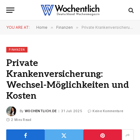
YOU ARE AT:
Home
»
Finanzen
»
Private Krankenversicherung: Wechsel-Möglichkeiten und Kosten
FINANZEN
Private
Krankenversicherung:
Wechsel-Möglichkeiten und
Kosten
By
WOCHENTLICH.DE
31 Juli 2025
Keine Kommentare
2 Mins Read