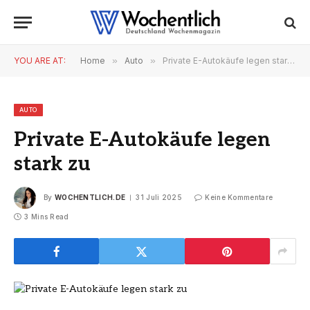
YOU ARE AT:
Home
»
Auto
»
Private E-Autokäufe legen stark zu
AUTO
Private E-Autokäufe legen
stark zu
By
WOCHENTLICH.DE
31 Juli 2025
Keine Kommentare
3 Mins Read