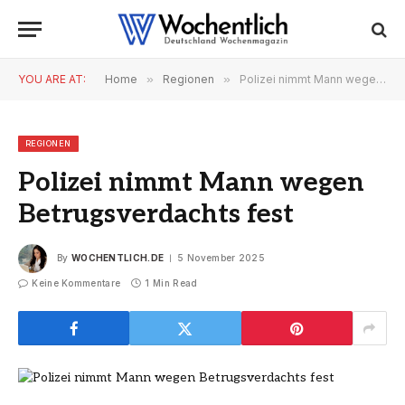
YOU ARE AT:
Home
»
Regionen
»
Polizei nimmt Mann wegen Betrugsverdachts fest
REGIONEN
Polizei nimmt Mann wegen
Betrugsverdachts fest
By
WOCHENTLICH.DE
5 November 2025
Keine Kommentare
1 Min Read