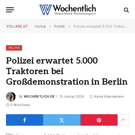
YOU ARE AT:
Home
»
Politik
»
Polizei erwartet 5.000 Traktoren bei Großdemonstration in Berlin
POLITIK
Polizei erwartet 5.000
Traktoren bei
Großdemonstration in Berlin
By
WOCHENTLICH.DE
15 Januar 2024
Keine Kommentare
3 Mins Read