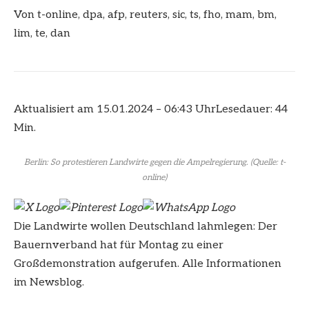
Von
t-online
,
dpa
,
afp
,
reuters
,
sic
,
ts
,
fho
,
mam
,
bm
,
lim
,
te
,
dan
Aktualisiert am 15.01.2024 – 06:43 Uhr
Lesedauer: 44
Min.
Berlin: So protestieren Landwirte gegen die Ampelregierung.
(Quelle: t-
online)
Die Landwirte wollen Deutschland lahmlegen: Der
Bauernverband hat für Montag zu einer
Großdemonstration aufgerufen. Alle Informationen
im Newsblog.