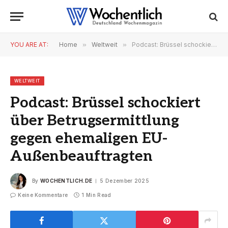
YOU ARE AT:
Home
»
Weltweit
»
Podcast: Brüssel schockiert über Betrugsermittlung gegen ehemaligen EU-Außenbeauftragten
WELTWEIT
Podcast: Brüssel schockiert
über Betrugsermittlung
gegen ehemaligen EU-
Außenbeauftragten
By
WOCHENTLICH.DE
5 Dezember 2025
Keine Kommentare
1 Min Read