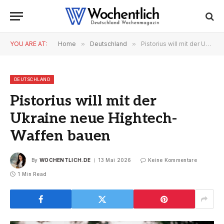
YOU ARE AT:
Home
»
Deutschland
»
Pistorius will mit der Ukraine neue Hightech-Waffen bauen
DEUTSCHLAND
Pistorius will mit der
Ukraine neue Hightech-
Waffen bauen
By
WOCHENTLICH.DE
13 Mai 2026
Keine Kommentare
1 Min Read