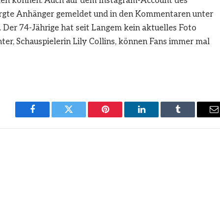
tmen können. Auch auf dem Instagram-Account des
sorgte Anhänger gemeldet und in den Kommentaren unter
 Der 74-Jährige hat seit Langem kein aktuelles Foto
hter, Schauspielerin Lily Collins, können Fans immer mal
Facebook
Twitter
Pinterest
LinkedIn
Tumblr
E