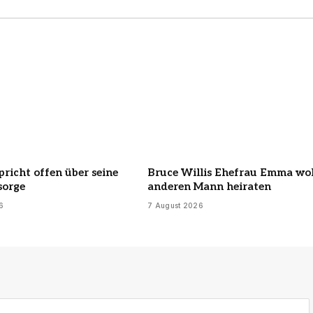
pricht offen über seine
Bruce Willis Ehefrau Emma wol
sorge
anderen Mann heiraten
6
7 August 2026