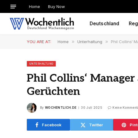
Home
Buy Now
Deutschland
Reg
YOU ARE AT:
Home
»
Unterhaltung
»
Phil Collins‘
UNTERHALTUNG
Phil Collins‘ Manager 
Gerüchten
By
WOCHENTLICH.DE
30 Juli 2025
Keine Komment
Facebook
Twitter
Pint