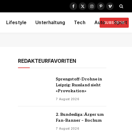
Facebook
X
Instagram
Pinterest
Vimeo
(Twitter)
Lifestyle
Unterhaltung
Tech
Auto
Sport
SUBSCRIBE
REDAKTEURFAVORITEN
Sprengstoff-Drohne in
Leipzig: Russland sieht
«Provokation»
7 August 2026
2. Bundesliga: Ärger um
Fan-Banner – Bochum
7 August 2026