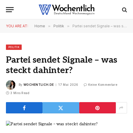
YOU ARE AT:
Home
»
Politik
»
Partei sendet Signale – was steckt dahinter?
POLITIK
Partei sendet Signale – was
steckt dahinter?
By
WOCHENTLICH.DE
17 Mai 2026
Keine Kommentare
3 Mins Read