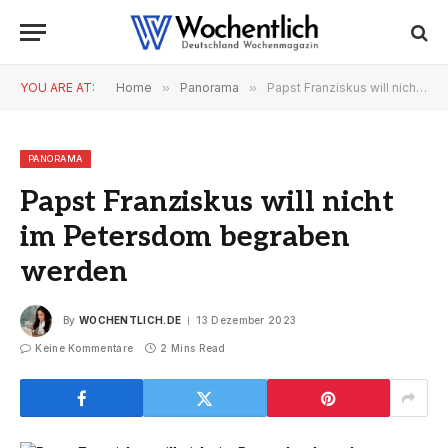
YOU ARE AT:
Home
»
Panorama
»
Papst Franziskus will nicht im Petersdom begraben werden
PANORAMA
Papst Franziskus will nicht
im Petersdom begraben
werden
By
WOCHENTLICH.DE
13 Dezember 2023
Keine Kommentare
2 Mins Read