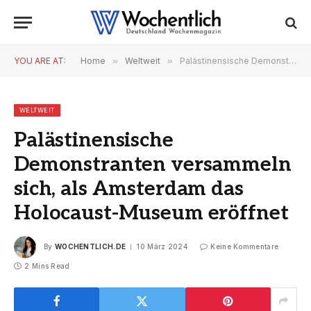
YOU ARE AT:
Home
»
Weltweit
»
Palästinensische Demonstranten versammeln sich, als Amsterdam das Holocaust-Museum eröffnet
WELTWEIT
Palästinensische
Demonstranten versammeln
sich, als Amsterdam das
Holocaust-Museum eröffnet
By
WOCHENTLICH.DE
10 März 2024
Keine Kommentare
2 Mins Read