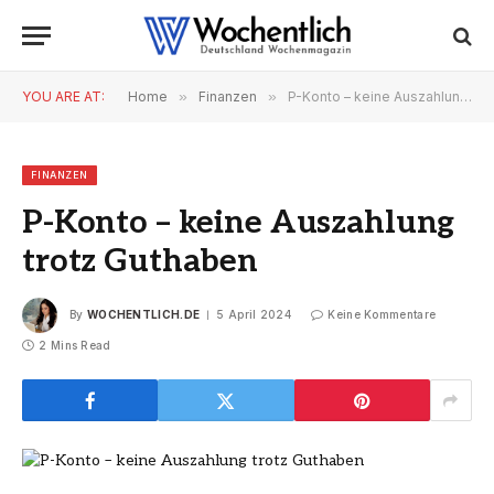
YOU ARE AT:
Home
»
Finanzen
»
P-Konto – keine Auszahlung trotz Guthaben
FINANZEN
P-Konto – keine Auszahlung
trotz Guthaben
By
WOCHENTLICH.DE
5 April 2024
Keine Kommentare
2 Mins Read