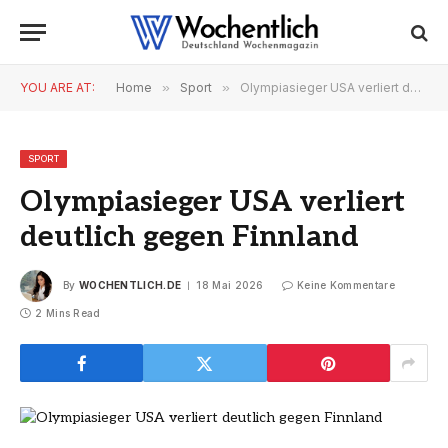
YOU ARE AT:
Home
»
Sport
»
Olympiasieger USA verliert deutlich gegen Finnland
SPORT
Olympiasieger USA verliert
deutlich gegen Finnland
By
WOCHENTLICH.DE
18 Mai 2026
Keine Kommentare
2 Mins Read